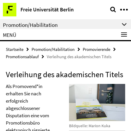
Springe
Service-
Freie Universität Berlin
direkt
Navigation
zu
Promotion/Habilitation
Inhalt
MENÜ
Startseite
Promotion/Habilitation
Promovierende
Promotionsablauf
Verleihung des akademischen Titels
Verleihung des akademischen Titels
Als Promovend*in
erhalten Sie nach
erfolgreich
abgeschlossener
Disputation eine vom
Promotionsbüro
Bildquelle: Marion Kuka
elektronisch signierte