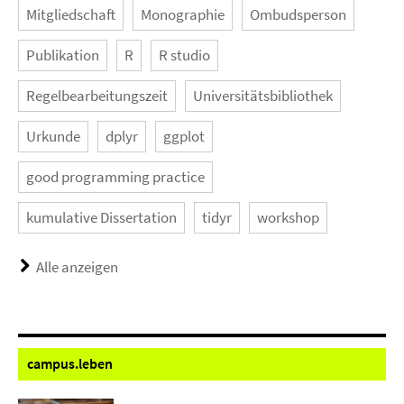
Mitgliedschaft
Monographie
Ombudsperson
Publikation
R
R studio
Regelbearbeitungszeit
Universitätsbibliothek
Urkunde
dplyr
ggplot
good programming practice
kumulative Dissertation
tidyr
workshop
Alle anzeigen
campus.
leben