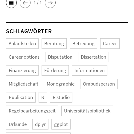
1 / 1
SCHLAGWÖRTER
Anlaufstellen
Beratung
Betreuung
Career
Career options
Disputation
Dissertation
Finanzierung
Förderung
Informationen
Mitgliedschaft
Monographie
Ombudsperson
Publikation
R
R studio
Regelbearbeitungszeit
Universitätsbibliothek
Urkunde
dplyr
ggplot