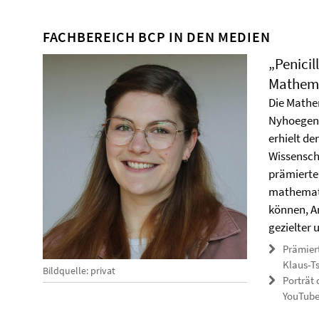
FACHBEREICH BCP IN DEN MEDIEN
„Penicil
Mathem
Die Mathem
Nyhoegen 
erhielt de
Wissensch
prämierten
mathemati
können, A
gezielter 
Prämiert
Klaus-Ts
Bildquelle: privat
Porträt 
YouTub