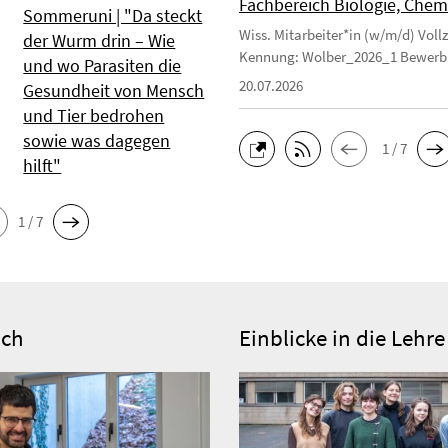
Fachbereich Biologie, Chemi
Sommeruni | "Da steckt
Wiss. Mitarbeiter*in (w/m/d) Voll
der Wurm drin – Wie
Kennung: Wolber_2026_1 Bewerbu
und wo Parasiten die
20.07.2026
Gesundheit von Mensch
und Tier bedrohen
sowie was dagegen
1 / 7
hilft"
1 / 7
ich
Einblicke in die Lehr