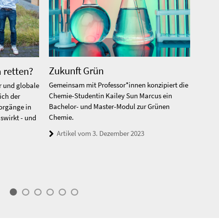
Details
Chemie im Kreislauf denken
Zukunft Grün
Gens
 retten?
iben die
Das interdisziplinäres Forschungszentrum
Gemeinsam mit Professor*innen konzipiert die
Die Bi
 und globale
 voran und
CSR|Berlin entwickelt Ideen und Methoden für
Chemie-Studentin Kailey Sun Marcus ein
Dozie
ich der
ilschärfe.
nachhaltige Ressourcennutzung
Bachelor- und Master-Modul zur Grünen
Studie
orgänge in
Chemie.
Biolo
swirkt - und
Artikel vom 14. April 2025
Artikel vom 3. Dezember 2023
Bio