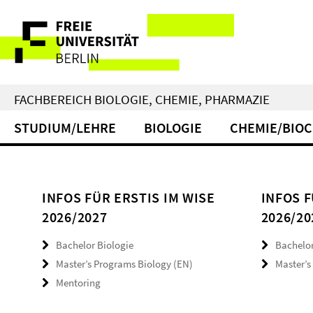
Springe
Service-
direkt
zu
Navigation
Inhalt
FACHBEREICH BIOLOGIE, CHEMIE, PHARMAZIE
STUDIUM/LEHRE
BIOLOGIE
CHEMIE/BIO
INFOS FÜR ERSTIS IM WISE
INFOS F
2026/2027
2026/20
Bachelor Biologie
Bachelo
Master’s Programs Biology (EN)
Master’s
Mentoring