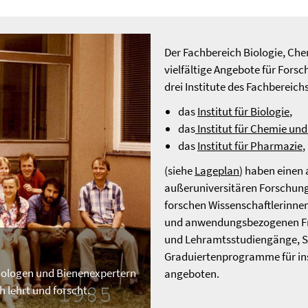
Der Fachbereich Biologie, Ch
vielfältige Angebote für Fors
drei Institute des Fachbereichs
das
Institut für Biologie
,
das
Institut für Chemie un
das
Institut für Pharmazie
,
(siehe
Lageplan
) haben einen 
außeruniversitären Forschung
forschen Wissenschaftlerinne
und anwendungsbezogenen Fra
und Lehramtsstudiengänge, 
Graduiertenprogramme für in
biologen und Bienenexpertern
angeboten.
 lehrt und forscht.