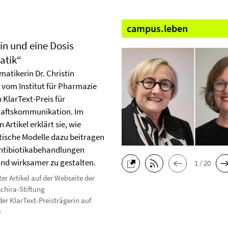
campus.
leben
lin und eine Dosis
atik“
atikerin Dr. Christin
vom Institut für Pharmazie
n KlarText-Preis für
aftskommunikation. Im
 Artikel erklärt sie, wie
sche Modelle dazu beitragen
ntibiotikabehandlungen
und wirksamer zu gestalten.
1 / 20
er Artikel auf der Webseite der
chira-Stiftung
der KlarText-Preisträgerin auf
e