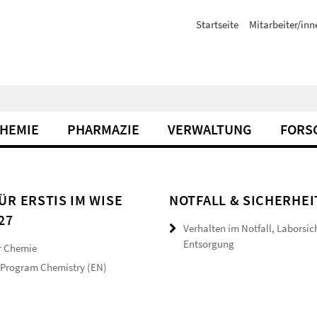
Startseite
Mitarbeiter/inn
CHEMIE
PHARMAZIE
VERWALTUNG
FORS
ÜR ERSTIS IM WISE
NOTFALL & SICHERHEI
27
Verhalten im Notfall, Laborsic
Entsorgung
r Chemie
 Program Chemistry (EN)