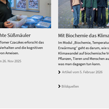
hte Süßmäuler
Großes Gerät für kleinste 
Mit Biochemie das Klima
Tomer Czaczkes erforscht das
Drei neue Hightech-Großgeräte tre
Im Modul „Biochemie, Temperatur
Verhalten und die kognitiven
naturwissenschaftliche Forschung
Erwärmung“ geht es darum, wie s
von Ameisen.
ermöglichen eine nie gekannte Deta
Klimawandel auf biochemische V
Pflanzen, Tieren und Menschen au
m 26. Nov 2025
Artikel vom 29. Nov 2025
was man dagegen tun kann.
Artikel vom 5. Februar 2026
Bildquellen