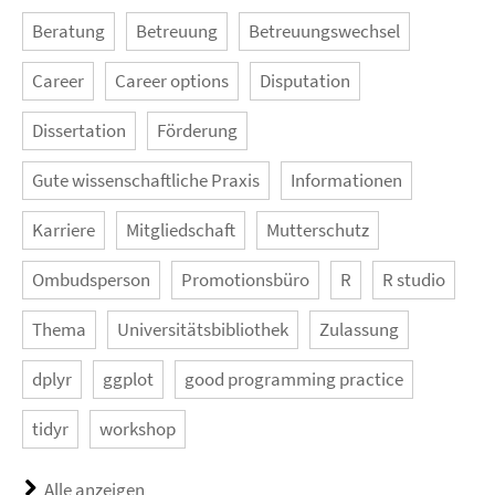
Beratung
Betreuung
Betreuungswechsel
Career
Career options
Disputation
Dissertation
Förderung
Gute wissenschaftliche Praxis
Informationen
Karriere
Mitgliedschaft
Mutterschutz
Ombudsperson
Promotionsbüro
R
R studio
Thema
Universitätsbibliothek
Zulassung
dplyr
ggplot
good programming practice
tidyr
workshop
Alle anzeigen