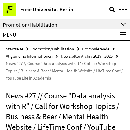
Springe
Service-
Freie Universität Berlin
direkt
Navigation
zu
Promotion/Habilitation
Inhalt
MENÜ
Startseite
Promotion/Habilitation
Promovierende
Allgemeine Informationen
Newsletter Archiv 2019 - 2025
News #27 // Course "Data analysis with R" / Call for Workshop
Topics / Business & Beer / Mental Health Website / LifeTime Conf /
YouTube Life in Academia
News #27 // Course "Data analysis
with R" / Call for Workshop Topics /
Business & Beer / Mental Health
Website / LifeTime Conf / YouTube