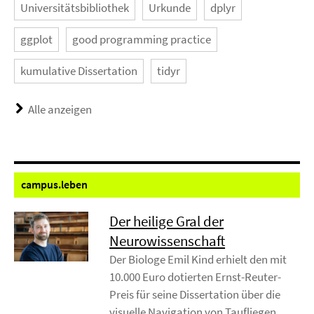
Universitätsbibliothek
Urkunde
dplyr
ggplot
good programming practice
kumulative Dissertation
tidyr
Alle anzeigen
campus.
leben
Der heilige Gral der
Neurowissenschaft
Der Biologe Emil Kind erhielt den mit
10.000 Euro dotierten Ernst-Reuter-
Preis für seine Dissertation über die
visuelle Navigation von Taufliegen