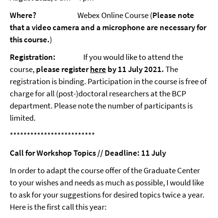
Where?
Webex Online Course (
Please note
that a video camera and a microphone are necessary for
this course.
)
Registration:
If you would like to attend the
course,
please register
here
by 11 July 2021.
The
registration is binding. Participation in the course is free of
charge for all (post-)doctoral researchers at the BCP
department. Please note the number of participants is
limited.
*************************
Call for Workshop Topics // Deadline: 11 July
In order to adapt the course offer of the Graduate Center
to your wishes and needs as much as possible, I would like
to ask for your suggestions for desired topics twice a year.
Here is the first call this year: