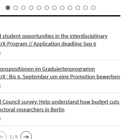
 student opportunities in the interdisciplinary
rX-Program // Application deadline Sep 6
6
onspositionen im Graduiertenprogramm
rX : Bis 6. September um eine Promotion bewerben
6
l Council survey: Help understand how budget cuts
octoral researchers in Berlin
6
1 / 9