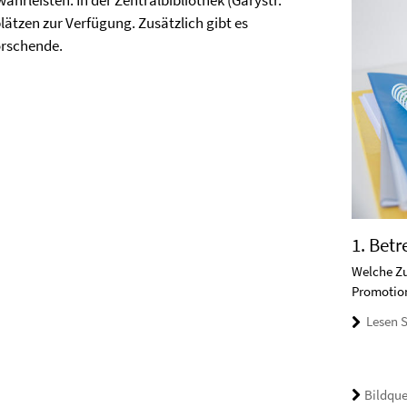
hrleisten. In der Zentralbibliothek (Garystr.
lätzen zur Verfügung. Zusätzlich gibt es
orschende.
1. Bet
Welche Zu
Promotion
Lesen S
Bildque