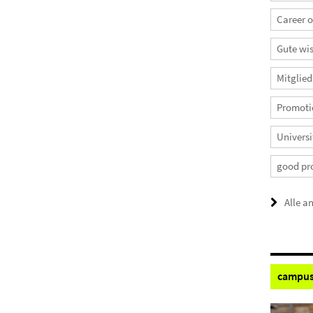
Career 
Gute wis
Mitglied
Promoti
Universi
good pr
Alle a
campus