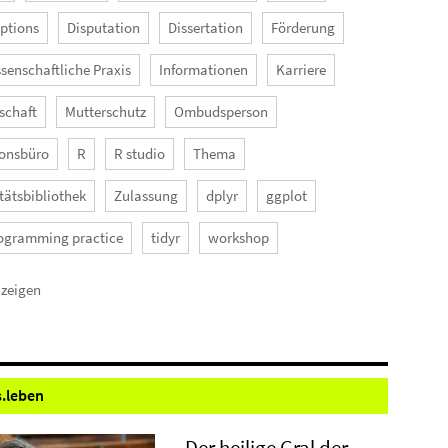
options
Disputation
Dissertation
Förderung
senschaftliche Praxis
Informationen
Karriere
schaft
Mutterschutz
Ombudsperson
onsbüro
R
R studio
Thema
tätsbibliothek
Zulassung
dplyr
ggplot
ogramming practice
tidyr
workshop
nzeigen
.
leben
Der heilige Gral der