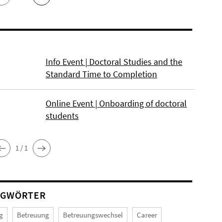
Info Event | Doctoral Studies and the
Standard Time to Completion
Online Event | Onboarding of doctoral
students
1 / 1
AGWÖRTER
g
Betreuung
Betreuungswechsel
Career