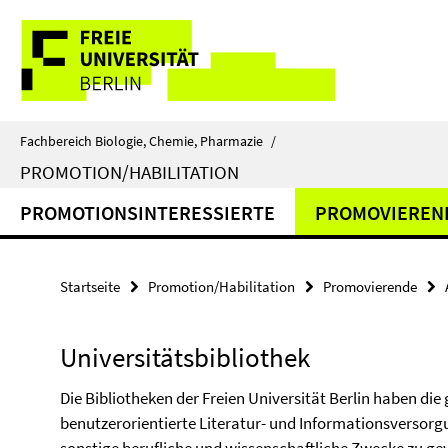
Springe
Service-
direkt
zu
Navigation
Inhalt
Fachbereich Biologie, Chemie, Pharmazie
/
PROMOTION/HABILITATION
PROMOTIONSINTERESSIERTE
PROMOVIEREN
Startseite
Promotion/Habilitation
Promovierende
Universitätsbibliothek
Die Bibliotheken der Freien Universität Berlin haben di
benutzerorientierte Literatur- und Informationsversorg