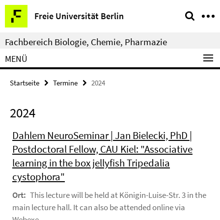
Springe
Service-
Freie Universität Berlin
direkt
Navigation
zu
Fachbereich Biologie, Chemie, Pharmazie
Inhalt
MENÜ
Startseite
Termine
2024
2024
Dahlem NeuroSeminar | Jan Bielecki, PhD |
Postdoctoral Fellow, CAU Kiel: "Associative
learning in the box jellyfish Tripedalia
cystophora"
Ort:
This lecture will be held at Königin-Luise-Str. 3 in the
main lecture hall. It can also be attended online via
Webexe.