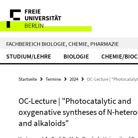
Springe
Service-
direkt
zu
Navigation
Inhalt
FACHBEREICH BIOLOGIE, CHEMIE, PHARMAZIE
STUDIUM/LEHRE
BIOLOGIE
CHEMIE/BIO
Startseite
Termine
2024
OC-Lecture | "Photocatalyt
OC-Lecture | "Photocatalytic and
oxygenative syntheses of N-hetero
and alkaloids"