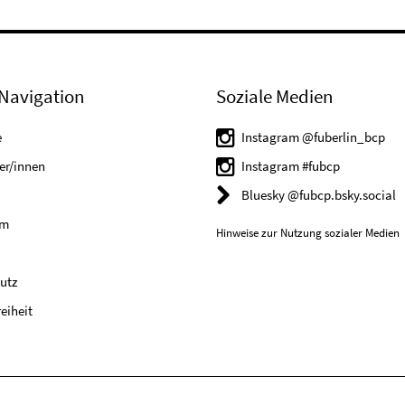
Navigation
Soziale Medien
e
Instagram @fuberlin_bcp
er/innen
Instagram #fubcp
Bluesky @fubcp.bsky.social
um
Hinweise zur Nutzung sozialer Medien
utz
reiheit