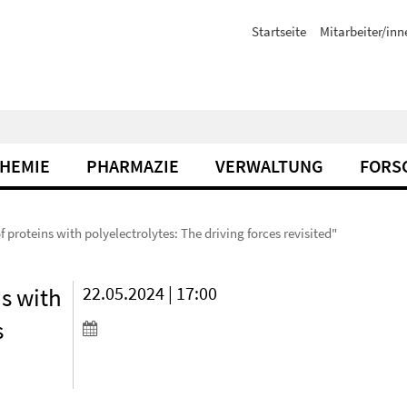
Startseite
Mitarbeiter/inn
CHEMIE
PHARMAZIE
VERWALTUNG
FORS
f proteins with polyelectrolytes: The driving forces revisited"
ns with
22.05.2024 | 17:00
s