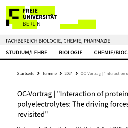
Springe
Service-
direkt
zu
Navigation
Inhalt
FACHBEREICH BIOLOGIE, CHEMIE, PHARMAZIE
STUDIUM/LEHRE
BIOLOGIE
CHEMIE/BIO
Startseite
Termine
2024
OC-Vortrag | "Interaction o
OC-Vortrag | "Interaction of protei
polyelectrolytes: The driving force
revisited"