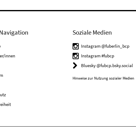
Navigation
Soziale Medien
e
Instagram @fuberlin_bcp
er/innen
Instagram #fubcp
Bluesky @fubcp.bsky.social
um
Hinweise zur Nutzung sozialer Medien
utz
reiheit