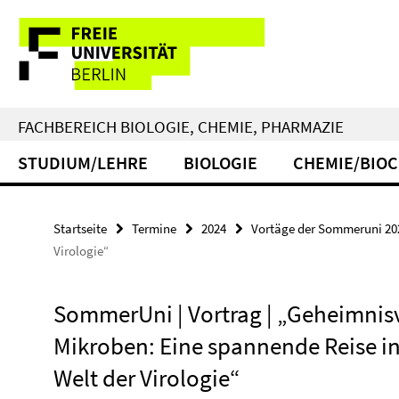
Springe
Service-
direkt
zu
Navigation
Inhalt
FACHBEREICH BIOLOGIE, CHEMIE, PHARMAZIE
STUDIUM/LEHRE
BIOLOGIE
CHEMIE/BIO
Startseite
Termine
2024
Vortäge der Sommeruni 2024
Virologie“
SommerUni | Vortrag | „Geheimnis
Mikroben: Eine spannende Reise in
Welt der Virologie“