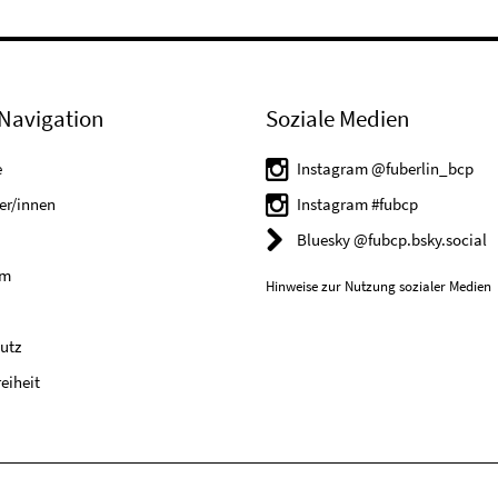
Navigation
Soziale Medien
e
Instagram @fuberlin_bcp
er/innen
Instagram #fubcp
Bluesky @fubcp.bsky.social
um
Hinweise zur Nutzung sozialer Medien
utz
reiheit