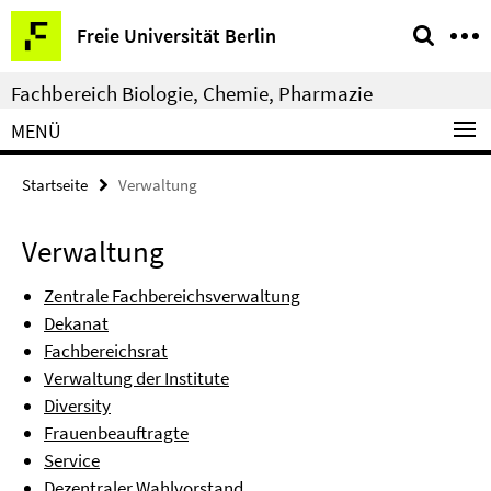
Springe
Service-
Freie Universität Berlin
direkt
Navigation
zu
Fachbereich Biologie, Chemie, Pharmazie
Inhalt
MENÜ
Startseite
Verwaltung
Verwaltung
Zentrale Fachbereichsverwaltung
Dekanat
Fachbereichsrat
Verwaltung der Institute
Diversity
Frauenbeauftragte
Service
Dezentraler Wahlvorstand