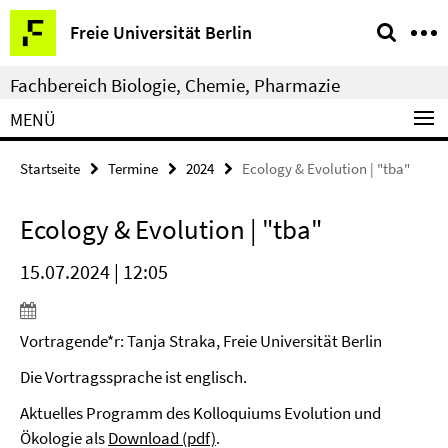
Springe
Service-
Freie Universität Berlin
direkt
Navigation
zu
Fachbereich Biologie, Chemie, Pharmazie
Inhalt
MENÜ
Startseite
Termine
2024
Ecology & Evolution | "tba"
Ecology & Evolution | "tba"
15.07.2024 | 12:05
Vortragende*r: Tanja Straka, Freie Universität Berlin
Die Vortragssprache ist englisch.
Aktuelles Programm des Kolloquiums Evolution und
Ökologie als
Download (pdf)
.