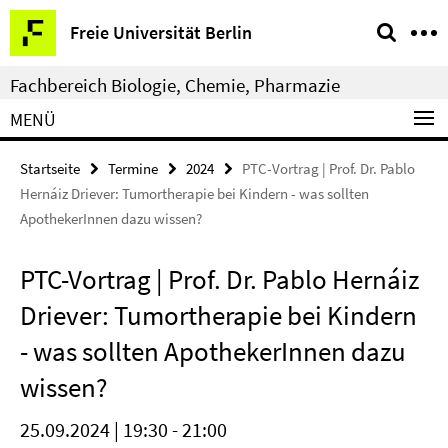
Springe
Service-
Freie Universität Berlin
direkt
Navigation
zu
Fachbereich Biologie, Chemie, Pharmazie
Inhalt
MENÜ
Startseite
Termine
2024
PTC-Vortrag | Prof. Dr. Pablo
Hernáiz Driever: Tumortherapie bei Kindern - was sollten
ApothekerInnen dazu wissen?
PTC-Vortrag | Prof. Dr. Pablo Hernáiz
Driever: Tumortherapie bei Kindern
- was sollten ApothekerInnen dazu
wissen?
25.09.2024 | 19:30 - 21:00