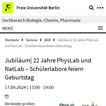
Springe
Service-
Freie Universität Berlin
direkt
Navigation
zu
Fachbereich Biologie, Chemie, Pharmazie
Inhalt
MENÜ
Startseite
Termine
2024
Jubiläum| 22 Jahre PhysLab
und NatLab – Schülerlabore feiern Geburtstag
Jubiläum| 22 Jahre PhysLab und
NatLab – Schülerlabore feiern
Geburtstag
17.09.2024 | 17:00 - 19:00
Die beiden großen