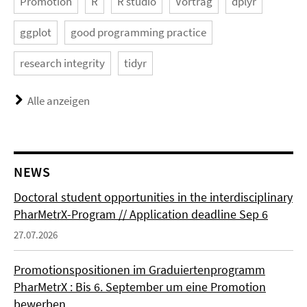
Promotion
R
R studio
Vortrag
dplyr
ggplot
good programming practice
research integrity
tidyr
Alle anzeigen
NEWS
Doctoral student opportunities in the interdisciplinary
PharMetrX-Program // Application deadline Sep 6
27.07.2026
Promotionspositionen im Graduiertenprogramm
PharMetrX : Bis 6. September um eine Promotion
bewerben