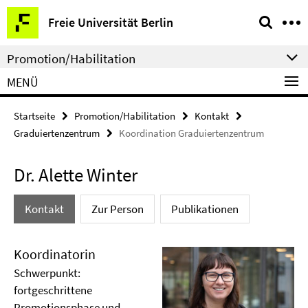
Springe
Service-
Freie Universität Berlin
direkt
Navigation
zu
Promotion/Habilitation
Inhalt
MENÜ
Startseite
Promotion/Habilitation
Kontakt
Graduiertenzentrum
Koordination Graduiertenzentrum
Dr. Alette Winter
Kontakt
Zur Person
Publikationen
Koordinatorin
Schwerpunkt:
fortgeschrittene
Promotionsphase und