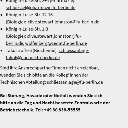
Königin-Luise-Str. 2+4 (Pharmazie):
schluessel@pharmazie.fu-berlin.de
Königin-Luise-Str. 12-16
(Biologie):
clive.stewart.johnston@fu-berlin.de
Königin-Luise-Str. 1-3
(Biologie):
clive.stewart.johnston@fu-
berlin.de,
wolfenberg@zedat.fu-berlin.de
Takustraße 6 (Biochemie):
schliessanlage-
taku6@chemie.fu-berlin.de
Sind Ihre Ansprechpartner*innen nicht erreichbar,
wenden Sie sich bitte an die Kolleg*innen der
Technischen Abteilung:
schliessanlage@fu-berlin.de
Bei Störung, Havarie oder Notfall wenden Sie sich
bitte an die Tag und Nacht besetzte Zentralwarte der
Betriebstechnik, Tel: +49 30 838-55555