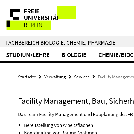
Springe
Service-
direkt
zu
Navigation
Inhalt
FACHBEREICH BIOLOGIE, CHEMIE, PHARMAZIE
STUDIUM/LEHRE
BIOLOGIE
CHEMIE/BIO
Startseite
Verwaltung
Services
Facility Managemen
Facility Management, Bau, Sicherh
Das Team Facility Management und Bauplanung des FB 
Bereitstellung von Arbeitsflächen
Koordination von Baumaßnahmen