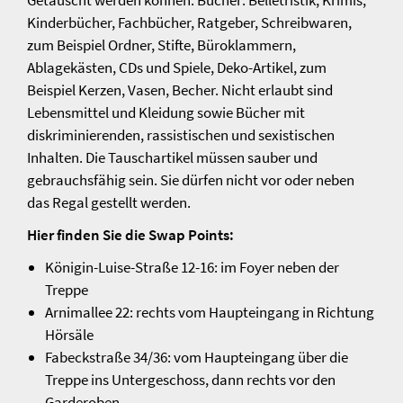
Getauscht werden können: Bücher: Belletristik, Krimis,
Kinderbücher, Fachbücher, Ratgeber, Schreibwaren,
zum Beispiel Ordner, Stifte, Büroklammern,
Ablagekästen, CDs und Spiele, Deko-Artikel, zum
Beispiel Kerzen, Vasen, Becher. Nicht erlaubt sind
Lebensmittel und Kleidung sowie Bücher mit
diskriminierenden, rassistischen und sexistischen
Inhalten. Die Tauschartikel müssen sauber und
gebrauchsfähig sein. Sie dürfen nicht vor oder neben
das Regal gestellt werden.
Hier finden Sie die Swap Points:
Königin-Luise-Straße 12-16: im Foyer neben der
Treppe
Arnimallee 22: rechts vom Haupteingang in Richtung
Hörsäle
Fabeckstraße 34/36: vom Haupteingang über die
Treppe ins Untergeschoss, dann rechts vor den
Garderoben