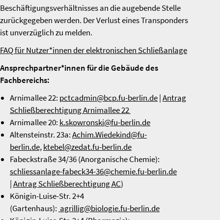
Beschäftigungsverhältnisses an die augebende Stelle
zurückgegeben werden. Der Verlust eines Transponders
ist unverzüglich zu melden.
FAQ für Nutzer*innen der elektronischen Schließanlage
Ansprechpartner*innen für die Gebäude des
Fachbereichs:
Arnimallee 22:
pctcadmin@bcp.fu-berlin.de
|
Antrag
Schließberechtigung Arnimallee 22
Arnimallee 20:
k.skowronski@fu-berlin.de
Altensteinstr. 23a:
Achim.Wiedekind@fu-
berlin.de,
ktebel@zedat.fu-berlin.de
Fabeckstraße 34/36 (Anorganische Chemie):
schliessanlage-fabeck34-36@chemie.fu-berlin.de
|
Antrag Schließberechtigung AC
)
Königin-Luise-Str. 2+4
(Gartenhaus):
agrillig@biologie.fu-berlin.de