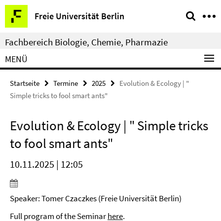
Springe
Service-
Freie Universität Berlin
direkt
Navigation
zu
Fachbereich Biologie, Chemie, Pharmazie
Inhalt
MENÜ
Startseite
Termine
2025
Evolution & Ecology | "
Simple tricks to fool smart ants"
Evolution & Ecology | " Simple tricks
to fool smart ants"
10.11.2025 | 12:05
Speaker: Tomer Czaczkes (Freie Universität Berlin)
Full program of the Seminar
here
.