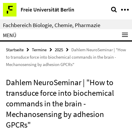
Springe
Service-
Freie Universität Berlin
direkt
Navigation
zu
Fachbereich Biologie, Chemie, Pharmazie
Inhalt
MENÜ
Startseite
Termine
2025
Dahlem NeuroSeminar | "How
to transduce force into biochemical commands in the brain -
Mechanosensing by adhesion GPCRs"
Dahlem NeuroSeminar | "How to
transduce force into biochemical
commands in the brain -
Mechanosensing by adhesion
GPCRs"