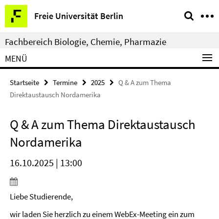
Springe
Service-
Freie Universität Berlin
direkt
Navigation
zu
Fachbereich Biologie, Chemie, Pharmazie
Inhalt
MENÜ
Startseite
Termine
2025
Q & A zum Thema
Direktaustausch Nordamerika
Q & A zum Thema Direktaustausch
Nordamerika
16.10.2025 | 13:00
Liebe Studierende,
wir laden Sie herzlich zu einem WebEx-Meeting ein zum