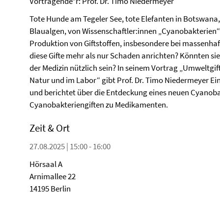
Vortragende*r: Prof. Dr. Timo Niedermeyer
Tote Hunde am Tegeler See, tote Elefanten in Botswana,
Blaualgen, von Wissenschaftler:innen „Cyanobakterien“
Produktion von Giftstoffen, insbesondere bei massenhaf
diese Gifte mehr als nur Schaden anrichten? Könnten sie 
der Medizin nützlich sein? In seinem Vortrag „Umweltgif
Natur und im Labor“ gibt Prof. Dr. Timo Niedermeyer Ein
und berichtet über die Entdeckung eines neuen Cyanoba
Cyanobakteriengiften zu Medikamenten.
Zeit & Ort
27.08.2025 | 15:00 - 16:00
Hörsaal A
Arnimallee 22
14195 Berlin