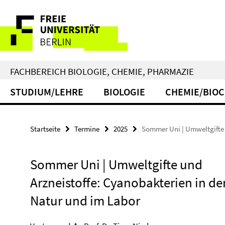
Springe
Service-
direkt
zu
Navigation
Inhalt
FACHBEREICH BIOLOGIE, CHEMIE, PHARMAZIE
STUDIUM/LEHRE
BIOLOGIE
CHEMIE/BIO
Startseite
Termine
2025
Sommer Uni | Umweltgifte 
Sommer Uni | Umweltgifte und
Arzneistoffe: Cyanobakterien in de
Natur und im Labor