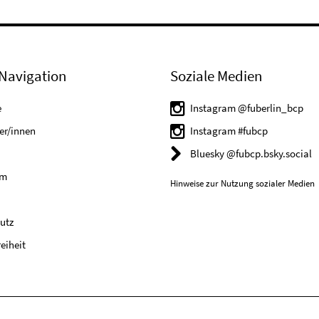
Navigation
Soziale Medien
e
Instagram @fuberlin_bcp
er/innen
Instagram #fubcp
Bluesky @fubcp.bsky.social
um
Hinweise zur Nutzung sozialer Medien
utz
reiheit