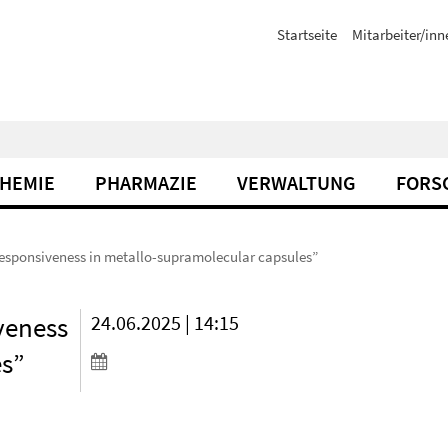
Startseite
Mitarbeiter/inn
CHEMIE
PHARMAZIE
VERWALTUNG
FORS
responsiveness in metallo-supramolecular capsules”
veness
24.06.2025 | 14:15
es”