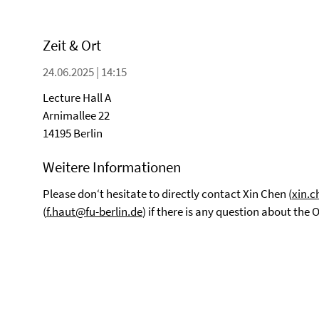
Zeit & Ort
24.06.2025 | 14:15
Lecture Hall A
Arnimallee 22
14195 Berlin
Weitere Informationen
Please don‘t hesitate to directly contact Xin Chen (
xin.c
(
f.haut@fu-berlin.de
) if there is any question about the