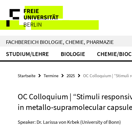
Springe
Service-
direkt
zu
Navigation
Inhalt
FACHBEREICH BIOLOGIE, CHEMIE, PHARMAZIE
STUDIUM/LEHRE
BIOLOGIE
CHEMIE/BIO
Startseite
Termine
2025
OC Colloquium | “Stimuli 
OC Colloquium | “Stimuli responsi
in metallo-supramolecular capsul
Speaker: Dr. Larissa von Krbek (University of Bonn)