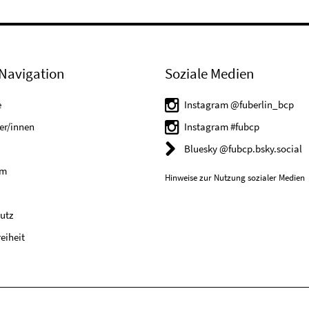
Navigation
Soziale Medien
e
Instagram @fuberlin_bcp
er/innen
Instagram #fubcp
Bluesky @fubcp.bsky.social
um
Hinweise zur Nutzung sozialer Medien
utz
reiheit