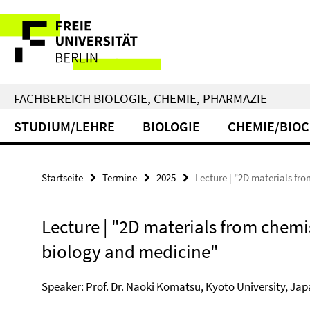
Springe
Service-
direkt
zu
Navigation
Inhalt
FACHBEREICH BIOLOGIE, CHEMIE, PHARMAZIE
STUDIUM/LEHRE
BIOLOGIE
CHEMIE/BIO
Startseite
Termine
2025
Lecture | "2D materials fr
Lecture | "2D materials from chemi
biology and medicine"
Speaker: Prof. Dr. Naoki Komatsu, Kyoto University, Japa