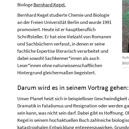
Biologe
Bernhard Kegel.
Bernhard Kegel studierte Chemie und Biologie
an der Freien Universität Berlin und wurde 1991
promoviert. Heute ist er hauptberuflich
Schriftsteller. Er hat eine Vielzahl von Romanen
und Sachbüchern verfasst, in denen er seine
fachliche Expertise literarisch verarbeitet und
Aut
dabei sowohl Sachkenner*innen als auch
Bil
Leser*innen ohne naturwissenschaftlichen
Hintergrund gleichermaßen begeistert.
Darum wird es in seinem Vortrag gehen:
Unser Planet heizt sich in beispielloser Geschwindigkeit
Dramatik in Fatalismus und Resignation oder werden ga
sein kann, was nicht sein darf. Dabei gibt es Hoffnung
Kegel in seinem hochaktuellen Buch zahlreiche biologis
katastrophalen Entwicklung entgegenzuwirken. Grundvo