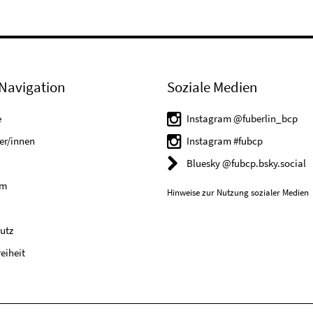
Navigation
Soziale Medien
e
Instagram @fuberlin_bcp
er/innen
Instagram #fubcp
Bluesky @fubcp.bsky.social
um
Hinweise zur Nutzung sozialer Medien
utz
reiheit