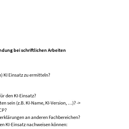
ndung bei schriftlichen Arbeiten
) KI Einsatz zu ermitteln?
für den KI-Einsatz?
en sein (z.B. KI-Name, KI-Version, …)? ->
BCP?
tserklärungen an anderen Fachbereichen?
 den KI-Einsatz nachweisen können: