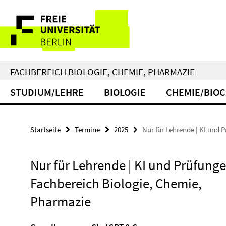
Springe
Service-
direkt
zu
Navigation
Inhalt
FACHBEREICH BIOLOGIE, CHEMIE, PHARMAZIE
STUDIUM/LEHRE
BIOLOGIE
CHEMIE/BIO
Startseite
Termine
2025
Nur für Lehrende | KI und
Nur für Lehrende | KI und Prüfung
Fachbereich Biologie, Chemie,
Pharmazie