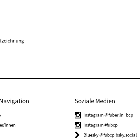
Aufzeichnung
Navigation
Soziale Medien
e
Instagram @fuberlin_bcp
er/innen
Instagram #fubcp
Bluesky @fubcp.bsky.social