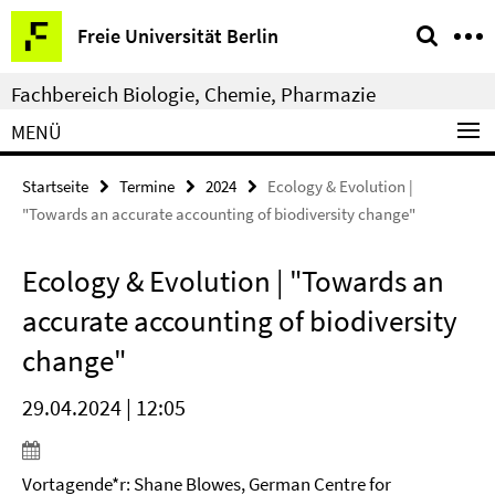
Springe
Service-
Freie Universität Berlin
direkt
Navigation
zu
Fachbereich Biologie, Chemie, Pharmazie
Inhalt
MENÜ
Startseite
Termine
2024
Ecology & Evolution |
"Towards an accurate accounting of biodiversity change"
Ecology & Evolution | "Towards an
accurate accounting of biodiversity
change"
29.04.2024 | 12:05
Vortagende*r: Shane Blowes, German Centre for