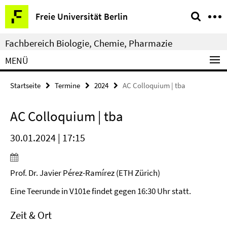
Springe
Service-
Freie Universität Berlin
direkt
Navigation
zu
Fachbereich Biologie, Chemie, Pharmazie
Inhalt
MENÜ
Startseite
Termine
2024
AC Colloquium | tba
AC Colloquium | tba
30.01.2024 | 17:15
Prof. Dr. Javier Pérez-Ramírez (ETH Zürich)
Eine Teerunde in V101e findet gegen 16:30 Uhr statt.
Zeit & Ort