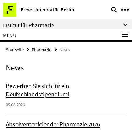
Springe
Service-
Freie Universität Berlin
direkt
Navigation
zu
Institut für Pharmazie
Inhalt
MENÜ
Startseite
Pharmazie
News
News
Bewerben Sie sich für ein
Deutschlandstipendium!
05.08.2026
Absolventenfeier der Pharmazie 2026