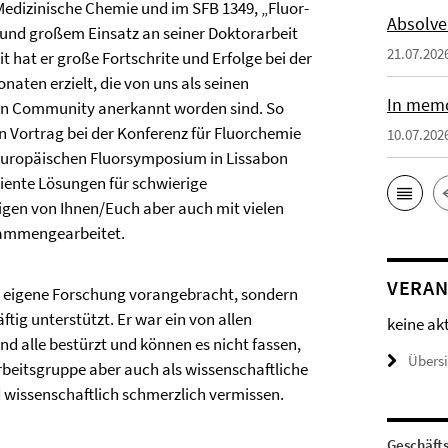
 Medizinische Chemie und im SFB 1349, „Fluor-
Absolve
 und großem Einsatz an seiner Doktorarbeit
21.07.202
it hat er große Fortschrite und Erfolge bei der
aten erzielt, die von uns als seinen
In memo
hen Community anerkannt worden sind. So
en Vortrag bei der Konferenz für Fluorchemie
10.07.202
Europäischen Fluorsymposium in Lissabon
iziente Lösungen für schwierige
igen von Ihnen/Euch aber auch mit vielen
sammengearbeitet.
VERAN
ne eigene Forschung vorangebracht, sondern
ftig unterstützt. Er war ein von allen
keine ak
nd alle bestürzt und können es nicht fassen,
Übers
Arbeitsgruppe aber auch als wissenschaftliche
wissenschaftlich schmerzlich vermissen.
Geschäft