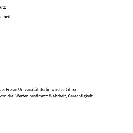
utz
reiheit
r Freien Universität Berlin wird seit ihrer
on drei Werten bestimmt: Wahrheit, Gerechtigkeit