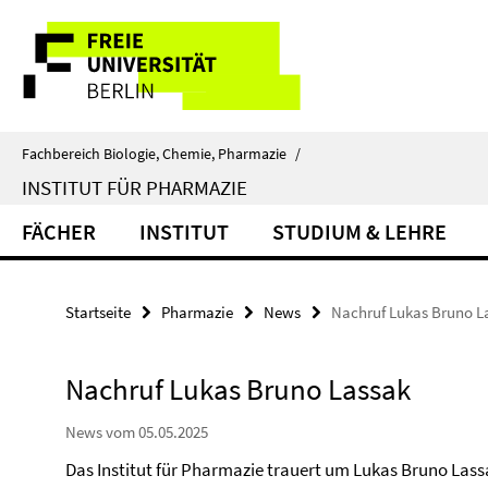
Springe
Service-
direkt
zu
Navigation
Inhalt
Fachbereich Biologie, Chemie, Pharmazie
/
INSTITUT FÜR PHARMAZIE
FÄCHER
INSTITUT
STUDIUM & LEHRE
Startseite
Pharmazie
News
Nachruf Lukas Bruno L
Nachruf Lukas Bruno Lassak
News vom 05.05.2025
Das Institut für Pharmazie trauert um Lukas Bruno Lassa