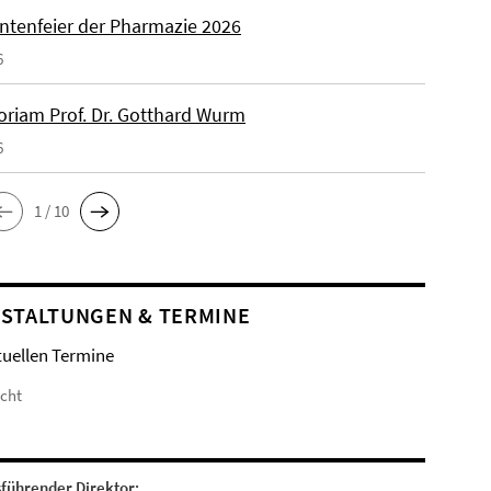
ntenfeier der Pharmazie 2026
6
riam Prof. Dr. Gotthard Wurm
6
1 / 10
STALTUNGEN & TERMINE
tuellen Termine
icht
sführender Direktor: