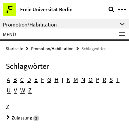
Springe
Service-
Freie Universität Berlin
direkt
Navigation
zu
Promotion/Habilitation
Inhalt
MENÜ
Startseite
Promotion/Habilitation
Schlagwörter
Schlagwörter
A
B
C
D
E
F
G
H
I
K
M
N
O
P
R
S
T
U
V
W
Z
Z
Zulassung
2