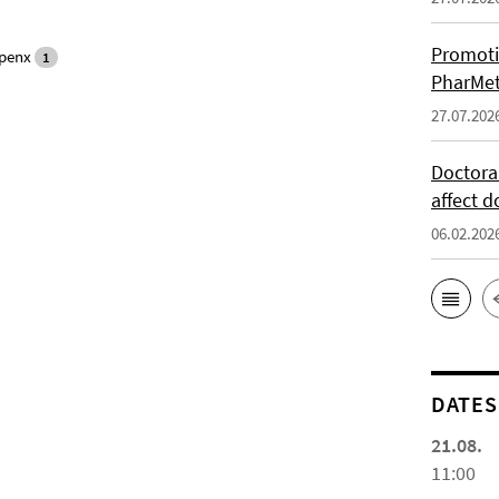
Promoti
penx
1
PharMet
27.07.202
Doctora
affect d
06.02.202
DATES
21.08.
11:00