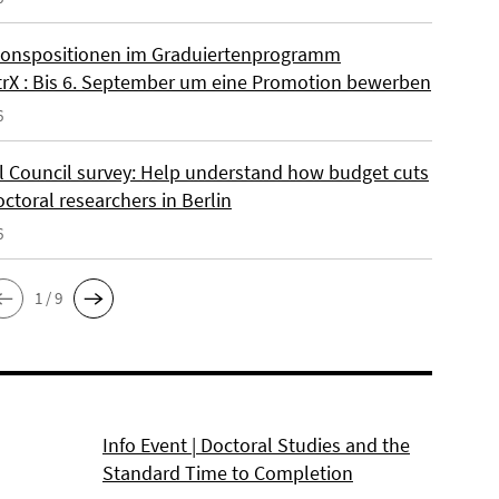
onspositionen im Graduiertenprogramm
rX : Bis 6. September um eine Promotion bewerben
6
l Council survey: Help understand how budget cuts
octoral researchers in Berlin
6
1 / 9
Info Event | Doctoral Studies and the
Standard Time to Completion