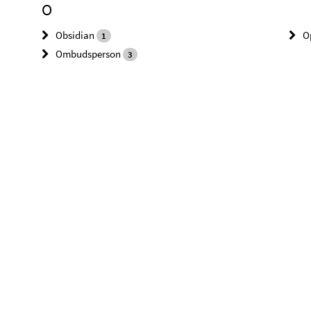
O
Obsidian
O
1
Ombudsperson
3