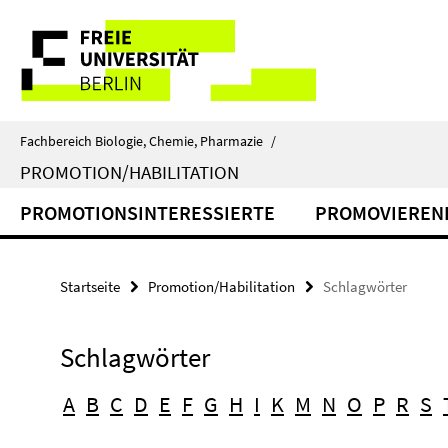
Springe
Service-
direkt
zu
Navigation
Inhalt
Fachbereich Biologie, Chemie, Pharmazie
/
PROMOTION/HABILITATION
PROMOTIONSINTERESSIERTE
PROMOVIEREN
Startseite
Promotion/Habilitation
Schlagwörter
Schlagwörter
A
B
C
D
E
F
G
H
I
K
M
N
O
P
R
S