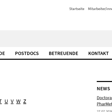
Startseite
Mitarbeiter/inn
DE
POSTDOCS
BETREUENDE
KONTAKT
NEWS
Doctoral
T
U
V
W
Z
PharMet
27.07.202