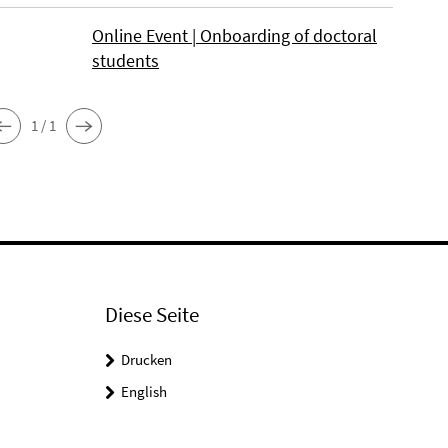
Online Event | Onboarding of doctoral
students
1 / 1
Diese Seite
Drucken
English