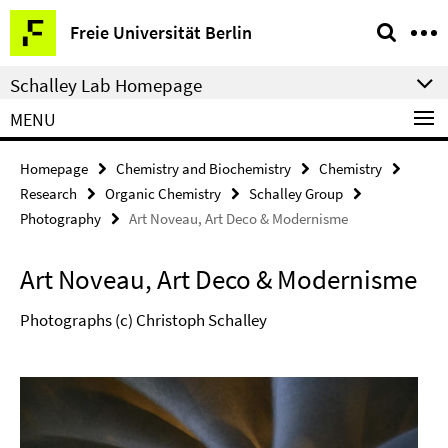
Springe
Service
Freie Universität Berlin
direkt
Navigation
zu
Schalley Lab Homepage
Inhalt
MENU
Homepage
Chemistry and Biochemistry
Chemistry
Research
Organic Chemistry
Schalley Group
Photography
Art Noveau, Art Deco & Modernisme
Art Noveau, Art Deco & Modernisme
Photographs (c) Christoph Schalley