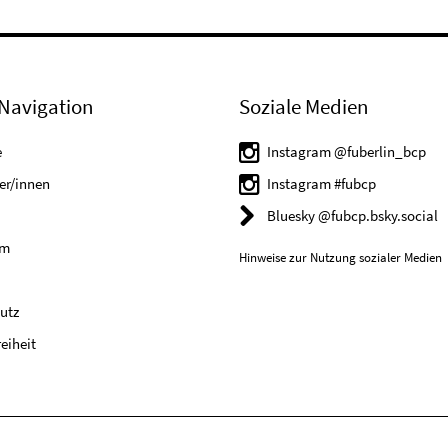
Navigation
Soziale Medien
e
Instagram @fuberlin_bcp
er/innen
Instagram #fubcp
Bluesky @fubcp.bsky.social
um
Hinweise zur Nutzung sozialer Medien
utz
reiheit