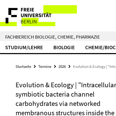
Springe
Service-
direkt
zu
Navigation
Inhalt
FACHBEREICH BIOLOGIE, CHEMIE, PHARMAZIE
STUDIUM/LEHRE
BIOLOGIE
CHEMIE/BIO
Startseite
Termine
2026
Evolution & Ecology | "Int
Evolution & Ecology | "Intracellula
symbiotic bacteria channel
carbohydrates via networked
membranous structures inside the 