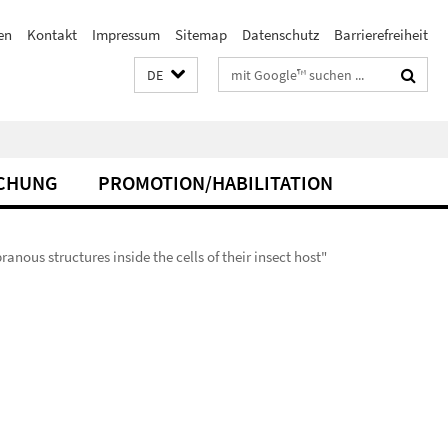
en
Kontakt
Impressum
Sitemap
Datenschutz
Barrierefreiheit
Suchbegriffe
DE
CHUNG
PROMOTION/HABILITATION
ous structures inside the cells of their insect host"