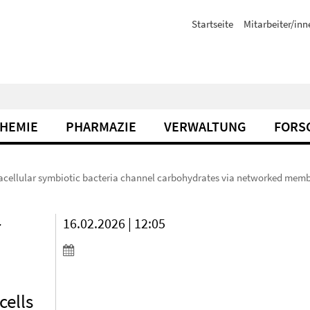
Startseite
Mitarbeiter/inn
CHEMIE
PHARMAZIE
VERWALTUNG
FORS
racellular symbiotic bacteria channel carbohydrates via networked membran
r
16.02.2026 | 12:05
cells