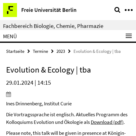
Springe
Service-
Freie Universität Berlin
direkt
Navigation
zu
Fachbereich Biologie, Chemie, Pharmazie
Inhalt
MENÜ
Startseite
Termine
2023
Evolution & Ecology | tba
Evolution & Ecology | tba
29.01.2024 | 14:15
Ines Drinnenberg, Institut Curie
Die Vortragssprache ist englisch. Aktuelles Programm des
Kolloquiums Evolution und Ökologie als
Download (pdf)
.
Please note, this talk will be given in presence at Königin-