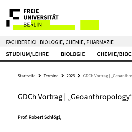
Springe
Service-
direkt
zu
Navigation
Inhalt
FACHBEREICH BIOLOGIE, CHEMIE, PHARMAZIE
STUDIUM/LEHRE
BIOLOGIE
CHEMIE/BIO
Startseite
Termine
2023
GDCh Vortrag | „Geoanthr
GDCh Vortrag | „Geoanthropology
Prof. Robert Schlögl,