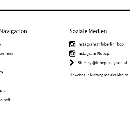
Navigation
Soziale Medien
e
Instagram @fuberlin_bcp
er/innen
Instagram #fubcp
Bluesky @fubcp.bsky.social
um
Hinweise zur Nutzung sozialer Medien
utz
reiheit