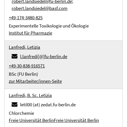
robert.landsiedel@fu-berlin.de;
robert.landsiedel@basf.com
+49-174-3480-825
Experimentelle Toxikologie und Ökologie
Institut für Pharmazie
Lanfredi, Letizia
l.lanfredi[@]fu-berlin.de
+49-30-838-916571
BSc (FU Berlin)
zur Mitarbeiter/innen-Seite
Lanfredi, B. Sc. Letizia
letil00 (at) zedat.fu-berlin.de
Chlorchemie
Freie Universität Berlin
Freie Universität Berlin