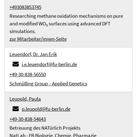
+493083853745
Researching methane oxidation mechanisms on pure
and modified WO₃ surfaces using advanced DFT
simulations.
zur Mitarbeiter/innen-Seite
Leuendorf, Dr. Jan Erik
j.e.leuendorf@fu-berlin.de
+49-30-838-56550
Schmülling Group – Applied Genetics
Leupold, Paula
p.leupold@fu-berlin.de
+49-30-838-54643
Betreuung des NATürlich Projekts
NatLab - FB Biologie, Chemie, Pharmazie