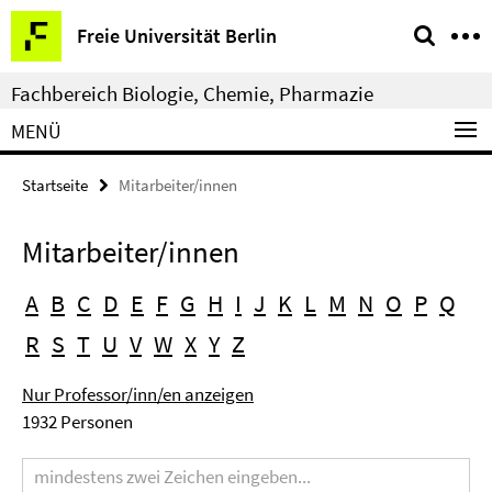
Springe
Service-
Freie Universität Berlin
direkt
Navigation
zu
Fachbereich Biologie, Chemie, Pharmazie
Inhalt
MENÜ
Startseite
Mitarbeiter/innen
Mitarbeiter/innen
A
B
C
D
E
F
G
H
I
J
K
L
M
N
O
P
Q
R
S
T
U
V
W
X
Y
Z
Nur Professor/inn/en anzeigen
1932 Personen
Suchbegriff