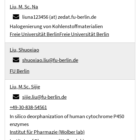
Liu, M. Sc. Na
liuna123456 (at) zedat.fu-berlin.de
Halogenierung von Kohlenstoffmaterialien
Freie Universität Berlin
Freie Universität Berlin
Liu, Shuoxiao
shuoxiao.liu@fu-berlin.de
FU Berlin
Liu, M.Sc. Sijie
sijie.liu@fu-berlin.de
+49-30-838-54561
In silico deorphanization of human cytochrome P450
enzymes
Institut für Pharmazie (Wolber lab)