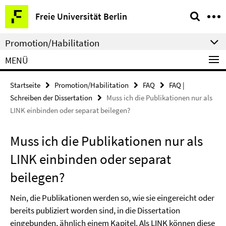
Springe
Service-
Freie Universität Berlin
direkt
Navigation
zu
Promotion/Habilitation
Inhalt
MENÜ
Startseite
Promotion/Habilitation
FAQ
FAQ |
Schreiben der Dissertation
Muss ich die Publikationen nur als
LINK einbinden oder separat beilegen?
Muss ich die Publikationen nur als
LINK einbinden oder separat
beilegen?
Nein, die Publikationen werden so, wie sie eingereicht oder
bereits publiziert worden sind, in die Dissertation
eingebunden, ähnlich einem Kapitel. Als LINK können diese