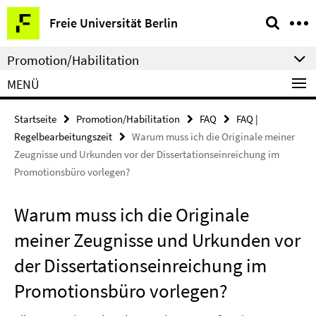
Springe
Service-
Freie Universität Berlin
direkt
Navigation
zu
Promotion/Habilitation
Inhalt
MENÜ
Startseite
Promotion/Habilitation
FAQ
FAQ |
Regelbearbeitungszeit
Warum muss ich die Originale meiner
Zeugnisse und Urkunden vor der Dissertationseinreichung im
Promotionsbüro vorlegen?
Warum muss ich die Originale
meiner Zeugnisse und Urkunden vor
der Dissertationseinreichung im
Promotionsbüro vorlegen?