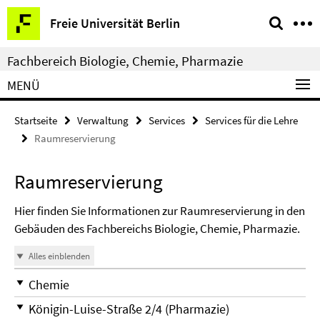
Springe
Service-
Freie Universität Berlin
direkt
Navigation
zu
Fachbereich Biologie, Chemie, Pharmazie
Inhalt
MENÜ
Startseite
Verwaltung
Services
Services für die Lehre
Raumreservierung
Raumreservierung
Hier finden Sie Informationen zur Raumreservierung in den
Gebäuden des Fachbereichs Biologie, Chemie, Pharmazie.
Alles einblenden
Chemie
Königin-Luise-Straße 2/4 (Pharmazie)