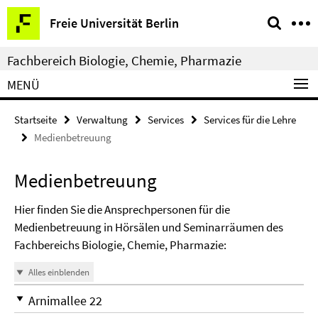
Springe
Service-
Freie Universität Berlin
direkt
Navigation
zu
Fachbereich Biologie, Chemie, Pharmazie
Inhalt
MENÜ
Startseite
Verwaltung
Services
Services für die Lehre
Medienbetreuung
Medienbetreuung
Hier finden Sie die Ansprechpersonen für die
Medienbetreuung in Hörsälen und Seminarräumen des
Fachbereichs Biologie, Chemie, Pharmazie:
Alles einblenden
Arnimallee 22