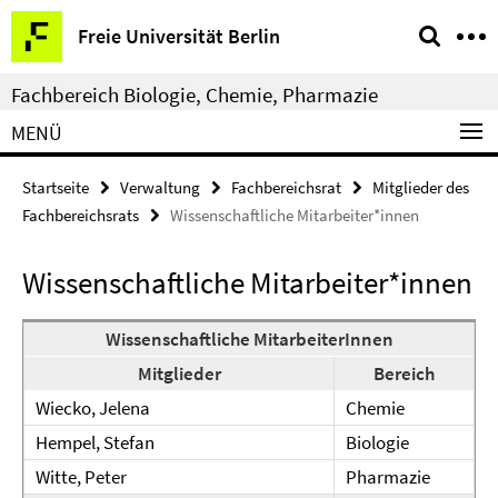
Springe
Service-
Freie Universität Berlin
direkt
Navigation
zu
Fachbereich Biologie, Chemie, Pharmazie
Inhalt
MENÜ
Startseite
Verwaltung
Fachbereichsrat
Mitglieder des
Fachbereichsrats
Wissenschaftliche Mitarbeiter*innen
Wissenschaftliche Mitarbeiter*innen
Wissenschaftliche MitarbeiterInnen
Mitglieder
Bereich
Wiecko, Jelena
Chemie
Hempel, Stefan
Biologie
Witte, Peter
Pharmazie