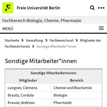
Springe
Service-
Freie Universität Berlin
direkt
Navigation
zu
Fachbereich Biologie, Chemie, Pharmazie
Inhalt
MENÜ
Startseite
Verwaltung
Fachbereichsrat
Mitglieder des
Fachbereichsrats
Sonstige Mitarbeiter*innen
Sonstige Mitarbeiter*innen
Sonstige MitarbeiterInnen
Mitglieder
Bereich
Langner, Clemens
Chemie und Biochemie
Braatz, Cordula
Biologie
Krause, Andreas
Pharmazie