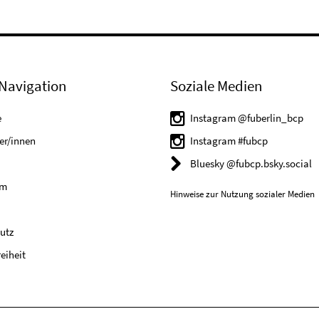
Navigation
Soziale Medien
e
Instagram @fuberlin_bcp
er/innen
Instagram #fubcp
Bluesky @fubcp.bsky.social
um
Hinweise zur Nutzung sozialer Medien
utz
reiheit