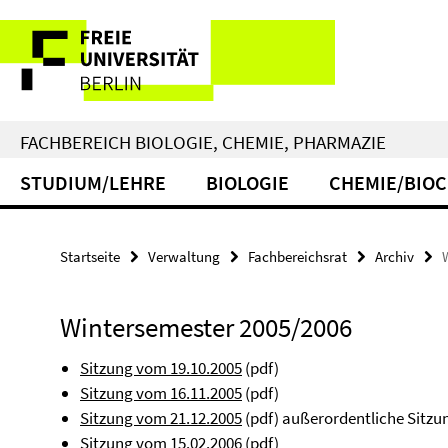
Springe
Service-
direkt
zu
Navigation
Inhalt
FACHBEREICH BIOLOGIE, CHEMIE, PHARMAZIE
STUDIUM/LEHRE
BIOLOGIE
CHEMIE/BIO
Startseite
Verwaltung
Fachbereichsrat
Archiv
Wintersemester 2005/2006
Sitzung vom 19.10.2005
(pdf)
Sitzung vom 16.11.2005
(pdf)
Sitzung vom 21.12.2005
(pdf) außerordentliche Sitzu
Sitzung vom 15.02.2006
(pdf)