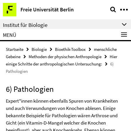
Springe
Service-
Freie Universität Berlin
direkt
Navigation
zu
Institut für Biologie
Inhalt
MENÜ
Startseite
Biologie
Bioethik-Toolbox
menschliche
Gebeine
Methoden der physischen Anthropologie
Hier
einige Schritte der anthropologischen Untersuchung:
6)
Pathologien
6) Pathologien
Expert*innen können ebenfalls Spuren von Krankheiten
und auch Verwundungen von Knochen ablesen. Einige
bekannte Beispiele für Pathologien wären Arthrose und
Gicht (ein Vitamin-D-Mangel welcher die Knochen
beeinflusst), aber auch Knochenkrebs. Ebenso können