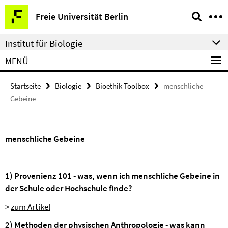
Springe
Service-
Freie Universität Berlin
direkt
Navigation
zu
Institut für Biologie
Inhalt
MENÜ
Startseite
Biologie
Bioethik-Toolbox
menschliche
Gebeine
menschliche Gebeine
1) Provenienz 101 - was, wenn ich menschliche Gebeine in
der Schule oder Hochschule finde?
>
zum Artikel
2) Methoden der physischen Anthropologie - was kann