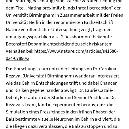
und Paarung beschäftigt sind. Wie die Veröffentlichung mit
dem Titel „Mating proximity blinds threat perception“ der
Universität Birmingham in Zusammenarbeit mit der Freien
Universität Berlin in der renommierten Fachzeitschrift
Nature veröffentlichte Untersuchung zeigt, trägt der
umangangssprachlich als „Glückshormon“ bekannte
Botenstoff Dopamin entscheidend zu solch riskantem
Verhalten bei:
https://www.nature.com/articles/s41586-
024-07890-3
Das Forschungsteam unter der Leitung von Dr. Carolina
Rezaval (Universität Birmingham) war daran interessiert,
wie das Gehirn Entscheidungen trifft und dabei Chancen
und Risiken gegeneinander abwägt. Dr. Laurie Cazalé-
Debat, Erstautorin der Studie und Senior-Postdoc in Dr.
Rezavals Team, fand in Experimenten heraus, dass die
Simulation eines Fressfeindes in den frühen Phasen der
Balz bestimmte visuelle Neuronen im Gehirn aktiviert, die
die Fliegen dazu veranlassen, die Balz zu stoppen und zu