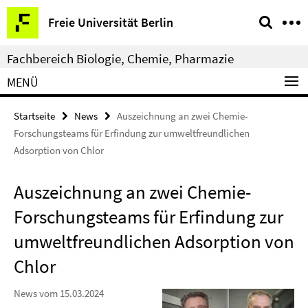
Springe
Service-
Freie Universität Berlin
direkt
Navigation
zu
Fachbereich Biologie, Chemie, Pharmazie
Inhalt
MENÜ
Startseite
News
Auszeichnung an zwei Chemie-
Forschungsteams für Erfindung zur umweltfreundlichen
Adsorption von Chlor
Auszeichnung an zwei Chemie-
Forschungsteams für Erfindung zur
umweltfreundlichen Adsorption von
Chlor
News vom 15.03.2024