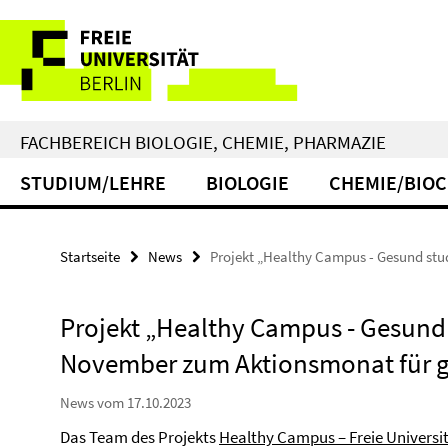
Springe
Service-
direkt
zu
Navigation
Inhalt
FACHBEREICH BIOLOGIE, CHEMIE, PHARMAZIE
STUDIUM/LEHRE
BIOLOGIE
CHEMIE/BIO
Startseite
News
Projekt „Healthy Campus - Gesund st
Projekt „Healthy Campus - Gesund
November zum Aktionsmonat für g
News vom 17.10.2023
Das Team des Projekts
Healthy Campus – Freie Universit