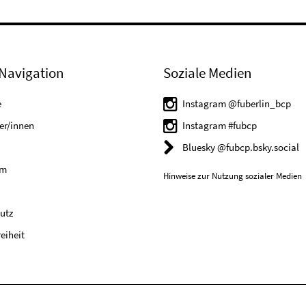
Navigation
Soziale Medien
e
Instagram @fuberlin_bcp
er/innen
Instagram #fubcp
Bluesky @fubcp.bsky.social
um
Hinweise zur Nutzung sozialer Medien
utz
reiheit