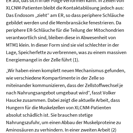
ER auf, das sich in der Folge verformen kann. In Zellen von
XLCNM-Patienten bleibt die Kontaktablösung jedoch aus:
Das Endosom „zieht“ am ER, so dass periphere Schläuche
gebildet werden und die Membransäcke fenestrieren. Da
periphere ER-Schläuche für die Teilung der Mitochondrien
verantwortlich sind, bleiben diese in Abwesenheit von
MTM1 klein. In dieser Form sind sie viel schlechter in der
Lage, Speicherfette zu verbrennen, was zu einem massiven
Energiemangel in der Zelle führt (1).
„Wir haben einen komplett neuen Mechanismus gefunden,
wie verschiedene Kompartimente in der Zelle so
miteinander kommunizieren, dass der Zellstoffwechsel je
nach Nahrungsangebot umgebaut wird“, fasst Volker
Haucke zusammen. Dabei zeigt die aktuelle Arbeit, dass
Hungern für die Muskelzellen von XLCNM-Patienten
absolut schädlich ist. Sie brauchen stetige
Nahrungszufuhr, um einen Abbau der Muskelproteine zu
Aminosäuren zu verhindern. In einer zweiten Arbeit (2)