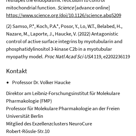
reshapes the endoplasmic reticulum to control
mitochondrial function.
Science
[advance online]
https://www.science.org/doi/10.1126/science.abq5209
(2) Samso, P.*, Koch, P.A.*, Posor, Y., Lo, W.T., Belabed, H.,
Nazare, M., Laporte, J., Haucke, V. (2022) Antagonistic
control of active surface integrins by myotubularin and
phosphatidylinositol 3-kinase C2b in a myotubular
myopathy model.
Proc Natl Acad Sci USA
119, e2202236119
Kontakt
Professor Dr. Volker Haucke
Direktor am Leibniz-Forschungsinstitut für Molekulare
Pharmakologie (FMP)
Professor für Molekulare Pharmakologie an der Freien
Universität Berlin
Mitglied des Exzellenzclusters NeuroCure
Robert-Rössle-Str.10