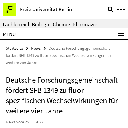
Springe
Service-
Freie Universität Berlin
direkt
Navigation
zu
Fachbereich Biologie, Chemie, Pharmazie
Inhalt
MENÜ
Startseite
News
Deutsche Forschungsgemeinschaft
fördert SFB 1349 zu fluor-spezifischen Wechselwirkungen für
weitere vier Jahre
Deutsche Forschungsgemeinschaft
fördert SFB 1349 zu fluor-
spezifischen Wechselwirkungen für
weitere vier Jahre
News vom 25.11.2022